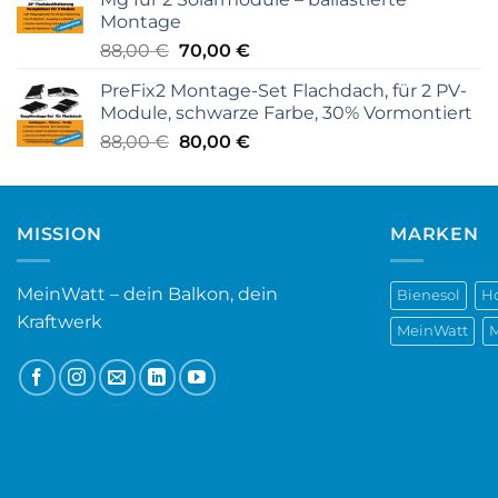
Montage
Ursprünglicher
Aktueller
88,00
€
70,00
€
Preis
Preis
PreFix2 Montage-Set Flachdach, für 2 PV-
war:
ist:
Module, schwarze Farbe, 30% Vormontiert
88,00 €
70,00 €.
Ursprünglicher
Aktueller
88,00
€
80,00
€
Preis
Preis
war:
ist:
88,00 €
80,00 €.
MISSION
MARKEN
MeinWatt – dein Balkon, dein
Bienesol
H
Kraftwerk
MeinWatt
M