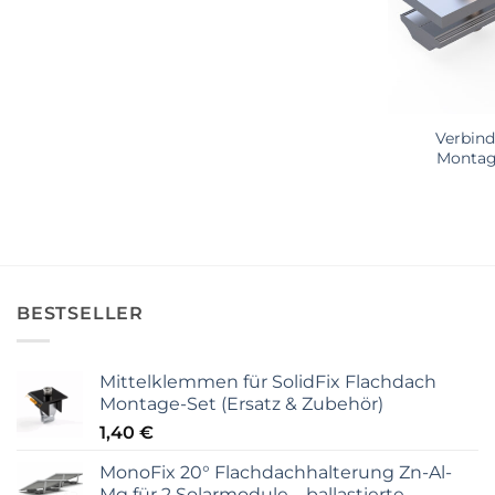
Verbind
Montage
BESTSELLER
Mittelklemmen für SolidFix Flachdach
Montage-Set (Ersatz & Zubehör)
1,40
€
MonoFix 20° Flachdachhalterung Zn-Al-
Mg für 2 Solarmodule – ballastierte