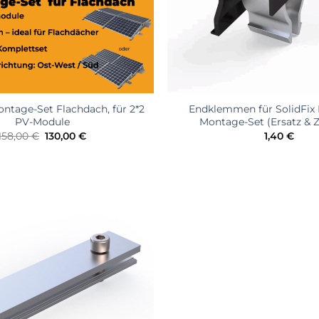
ontage-Set Flachdach, für 2*2
Endklemmen für SolidFix
PV-Module
Montage-Set (Ersatz & 
Ursprünglicher
Aktueller
158,00
€
130,00
€
1,40
€
Preis
Preis
war:
ist:
158,00 €
130,00 €.
加入
心愿
单