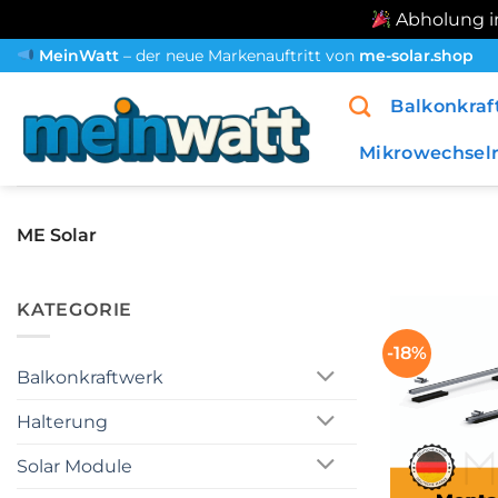
Abholung im
Zum
MeinWatt
– der neue Markenauftritt von
me-solar.shop
Inhalt
Balkonkraf
springen
Mikrowechselr
ME Solar
KATEGORIE
-18%
Balkonkraftwerk
Halterung
Solar Module