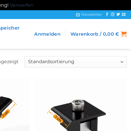
ung!
Verwerfen
Newsletter
Speicher
Anmelden
Warenkorb /
0,00
€
ngezeigt
加入
加入
心愿
心愿
单
单