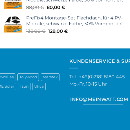
158,00 €
130,00 €.
Ursprünglicher
Aktueller
88,00
€
80,00
€
Preis
Preis
PreFix4 Montage-Set Flachdach, für 4 PV-
war:
ist:
Module, schwarze Farbe, 30% Vormontiert
88,00 €
80,00 €.
Ursprünglicher
Aktueller
138,00
€
128,00
€
Preis
Preis
war:
ist:
138,00 €
128,00 €.
KUNDENSERVICE & SU
Tel: +49(0)2181 8180 445
oymiles
Jolywood
Marstek
Mo.-Fr. 10-15 Uhr
E Solar
Tsun
Ulica
INFO@MEINWATT.COM