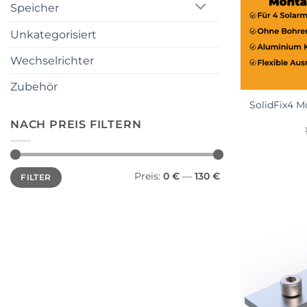
Speicher
Unkategorisiert
Wechselrichter
Zubehör
SolidFix4 M
NACH PREIS FILTERN
Min.
Max.
Preis:
0 €
—
130 €
FILTER
Preis
Preis