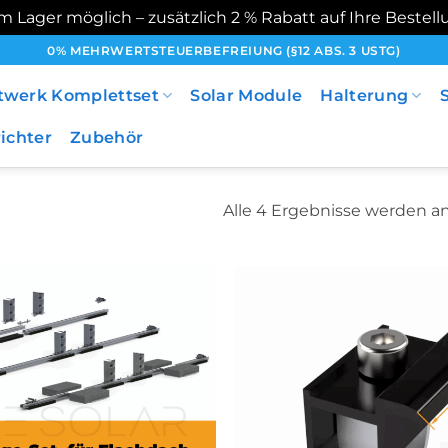
 Lager möglich – zusätzlich 2 % Rabatt auf Ihre Bestell
0% MEHRWERTSTEUERBEFREIUNG (§12 ABS. 3 USTG)
twerk Komplettset
Solar Module
Halterung
ichter
Zubehör
Alle 4 Ergebnisse werden a
加入
心愿
单