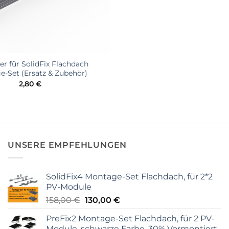
er für SolidFix Flachdach
-Set (Ersatz & Zubehör)
2,80
€
UNSERE EMPFEHLUNGEN
SolidFix4 Montage-Set Flachdach, für 2*2
PV-Module
Ursprünglicher
Aktueller
158,00
€
130,00
€
Preis
Preis
PreFix2 Montage-Set Flachdach, für 2 PV-
war:
ist:
Module, schwarze Farbe, 30% Vormontiert