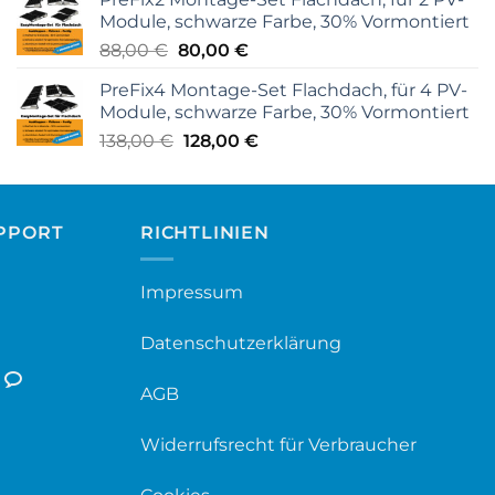
war:
ist:
Module, schwarze Farbe, 30% Vormontiert
88,00 €
70,00 €.
Ursprünglicher
Aktueller
88,00
€
80,00
€
Preis
Preis
PreFix4 Montage-Set Flachdach, für 4 PV-
war:
ist:
Module, schwarze Farbe, 30% Vormontiert
88,00 €
80,00 €.
Ursprünglicher
Aktueller
138,00
€
128,00
€
Preis
Preis
war:
ist:
138,00 €
128,00 €.
PPORT
RICHTLINIEN
Impressum
Datenschutzerklärung
AGB
Widerrufsrecht für Verbraucher