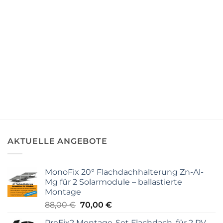
AKTUELLE ANGEBOTE
MonoFix 20° Flachdachhalterung Zn-Al-
Mg für 2 Solarmodule – ballastierte
Montage
Ursprünglicher
Aktueller
88,00
€
70,00
€
Preis
Preis
PreFix2 Montage-Set Flachdach, für 2 PV-