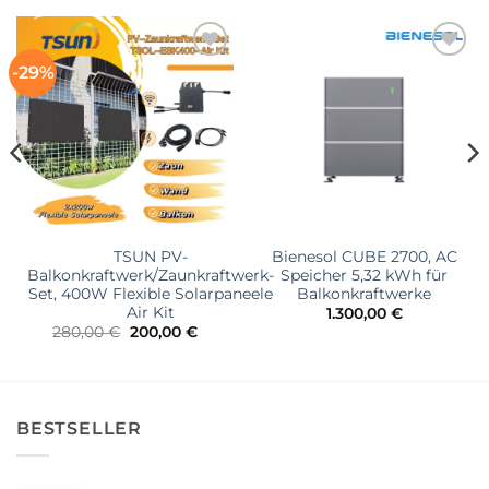
-29%
加入
加入
心愿
心愿
单
单
TSUN PV-
Bienesol CUBE 2700, AC
Balkonkraftwerk/Zaunkraftwerk-
Speicher 5,32 kWh für
Set, 400W Flexible Solarpaneele
Balkonkraftwerke
Air Kit
1.300,00
€
Ursprünglicher
Aktueller
280,00
€
200,00
€
Preis
Preis
war:
ist:
280,00 €
200,00 €.
BESTSELLER