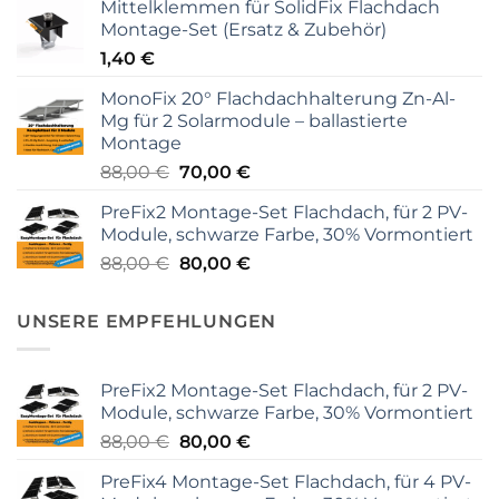
Mittelklemmen für SolidFix Flachdach
Montage-Set (Ersatz & Zubehör)
1,40
€
MonoFix 20° Flachdachhalterung Zn-Al-
Mg für 2 Solarmodule – ballastierte
Montage
Ursprünglicher
Aktueller
88,00
€
70,00
€
Preis
Preis
PreFix2 Montage-Set Flachdach, für 2 PV-
war:
ist:
Module, schwarze Farbe, 30% Vormontiert
88,00 €
70,00 €.
Ursprünglicher
Aktueller
88,00
€
80,00
€
Preis
Preis
war:
ist:
UNSERE EMPFEHLUNGEN
88,00 €
80,00 €.
PreFix2 Montage-Set Flachdach, für 2 PV-
Module, schwarze Farbe, 30% Vormontiert
Ursprünglicher
Aktueller
88,00
€
80,00
€
Preis
Preis
PreFix4 Montage-Set Flachdach, für 4 PV-
war:
ist: