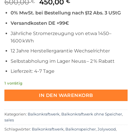
Ursprünglicher
Aktueller
600,00
450,00
€
€
Preis
Preis
0% MwSt. bei Bestellung nach §12 Abs. 3 UStG
war:
ist:
600,00 €
450,00 €.
Versandkosten DE +99€
Jährliche Stromerzeugung von etwa 1450–
1600 kWh
12 Jahre Herstellergarantie Wechselrichter
Selbstabholung im Lager Neuss – 2 % Rabatt
Lieferzeit: 4-7 Tage
1 vorrätig
IN DEN WARENKORB
Kategorien:
Balkonkraftwerk
,
Balkonkraftwerk ohne Speicher
,
sales
Schlagwörter:
Balkonkraftwerk
,
Balkonspeicher
,
Jolywood
,