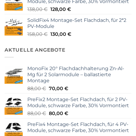
Module, schwarze Farbe, 30% Vormontiert
88,00 €
80,00 €.
Ursprünglicher
Aktueller
138,00
€
128,00
€
Preis
Preis
SolidFix4 Montage-Set Flachdach, für 2*2
war:
ist:
PV-Module
138,00 €
128,00 €.
Ursprünglicher
Aktueller
158,00
€
130,00
€
Preis
Preis
war:
ist:
AKTUELLE ANGEBOTE
158,00 €
130,00 €.
MonoFix 20° Flachdachhalterung Zn-Al-
Mg für 2 Solarmodule – ballastierte
Montage
Ursprünglicher
Aktueller
88,00
€
70,00
€
Preis
Preis
PreFix2 Montage-Set Flachdach, für 2 PV-
war:
ist:
Module, schwarze Farbe, 30% Vormontiert
88,00 €
70,00 €.
Ursprünglicher
Aktueller
88,00
€
80,00
€
Preis
Preis
PreFix4 Montage-Set Flachdach, für 4 PV-
war:
ist:
Module, schwarze Farbe, 30% Vormontiert
88,00 €
80,00 €.