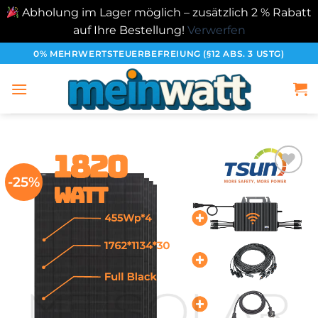
Abholung im Lager möglich – zusätzlich 2 % Rabatt
auf Ihre Bestellung!
Verwerfen
Zum
0% MEHRWERTSTEUERBEFREIUNG (§12 ABS. 3 USTG)
Inhalt
springen
-25%
加入
心愿
单