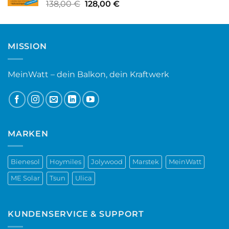
Ursprünglicher
Aktueller
138,00
€
128,00
€
Preis
Preis
war:
ist:
138,00 €
128,00 €.
MISSION
MeinWatt – dein Balkon, dein Kraftwerk
MARKEN
Bienesol
Hoymiles
Jolywood
Marstek
MeinWatt
ME Solar
Tsun
Ulica
KUNDENSERVICE & SUPPORT