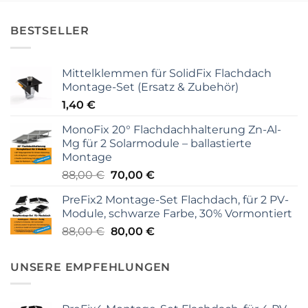
BESTSELLER
Mittelklemmen für SolidFix Flachdach
Montage-Set (Ersatz & Zubehör)
1,40
€
MonoFix 20° Flachdachhalterung Zn-Al-
Mg für 2 Solarmodule – ballastierte
Montage
Ursprünglicher
Aktueller
88,00
€
70,00
€
Preis
Preis
PreFix2 Montage-Set Flachdach, für 2 PV-
war:
ist:
Module, schwarze Farbe, 30% Vormontiert
88,00 €
70,00 €.
Ursprünglicher
Aktueller
88,00
€
80,00
€
Preis
Preis
war:
ist:
UNSERE EMPFEHLUNGEN
88,00 €
80,00 €.