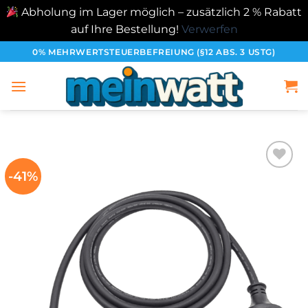
Abholung im Lager möglich – zusätzlich 2 % Rabatt
auf Ihre Bestellung!
Verwerfen
Zum
0% MEHRWERTSTEUERBEFREIUNG (§12 ABS. 3 USTG)
Inhalt
springen
-41%
加入
心愿
单