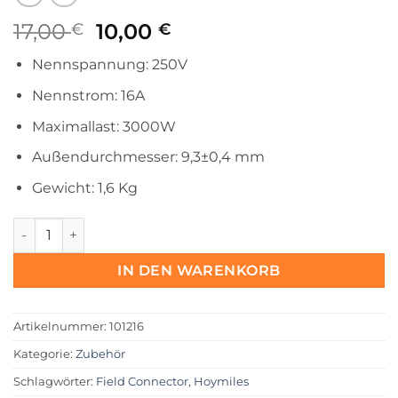
Ursprünglicher
Aktueller
17,00
10,00
€
€
Preis
Preis
Nennspannung: 250V
war:
ist:
17,00 €
10,00 €.
Nennstrom: 16A
Maximallast: 3000W
Außendurchmesser: 9,3±0,4 mm
Gewicht: 1,6 Kg
5 Meter Anschlusskabel Field Connector BC05 auf Schuko
IN DEN WARENKORB
Artikelnummer:
101216
Kategorie:
Zubehör
Schlagwörter:
Field Connector
,
Hoymiles