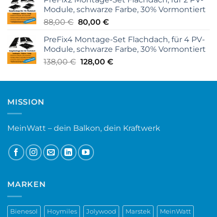
war:
ist:
Module, schwarze Farbe, 30% Vormontiert
88,00 €
70,00 €.
Ursprünglicher
Aktueller
88,00
€
80,00
€
Preis
Preis
PreFix4 Montage-Set Flachdach, für 4 PV-
war:
ist:
Module, schwarze Farbe, 30% Vormontiert
88,00 €
80,00 €.
Ursprünglicher
Aktueller
138,00
€
128,00
€
Preis
Preis
war:
ist:
138,00 €
128,00 €.
MISSION
MeinWatt – dein Balkon, dein Kraftwerk
MARKEN
Bienesol
Hoymiles
Jolywood
Marstek
MeinWatt