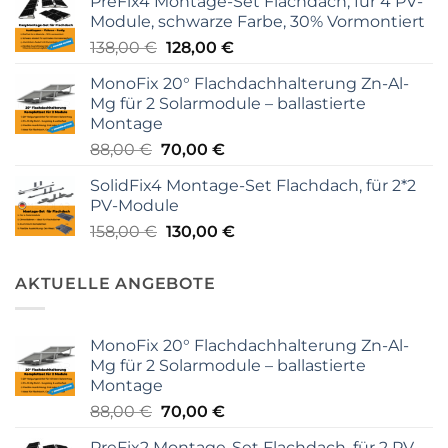
PreFix4 Montage-Set Flachdach, für 4 PV-
Module, schwarze Farbe, 30% Vormontiert
Ursprünglicher
Aktueller
138,00
€
128,00
€
Preis
Preis
MonoFix 20° Flachdachhalterung Zn-Al-
war:
ist:
Mg für 2 Solarmodule – ballastierte
138,00 €
128,00 €.
Montage
Ursprünglicher
Aktueller
88,00
€
70,00
€
Preis
Preis
SolidFix4 Montage-Set Flachdach, für 2*2
war:
ist:
PV-Module
88,00 €
70,00 €.
Ursprünglicher
Aktueller
158,00
€
130,00
€
Preis
Preis
war:
ist:
AKTUELLE ANGEBOTE
158,00 €
130,00 €.
MonoFix 20° Flachdachhalterung Zn-Al-
Mg für 2 Solarmodule – ballastierte
Montage
Ursprünglicher
Aktueller
88,00
€
70,00
€
Preis
Preis
PreFix2 Montage-Set Flachdach, für 2 PV-