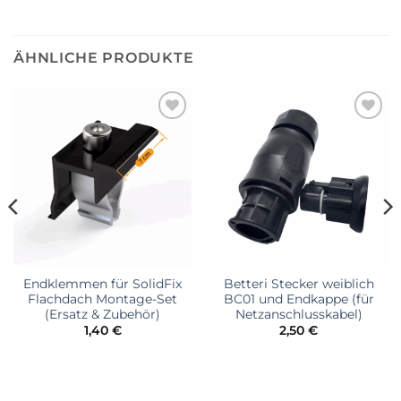
ÄHNLICHE PRODUKTE
加入
加入
心愿
心愿
单
单
Endklemmen für SolidFix
Betteri Stecker weiblich
Flachdach Montage-Set
BC01 und Endkappe (für
(Ersatz & Zubehör)
Netzanschlusskabel)
r
ler
1,40
€
2,50
€
€.